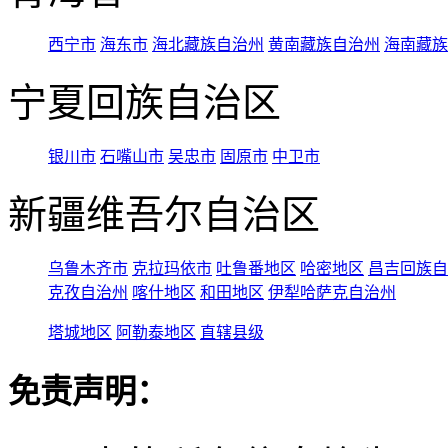
西宁市
海东市
海北藏族自治州
黄南藏族自治州
海南藏族
宁夏回族自治区
银川市
石嘴山市
吴忠市
固原市
中卫市
新疆维吾尔自治区
乌鲁木齐市
克拉玛依市
吐鲁番地区
哈密地区
昌吉回族自
克孜自治州
喀什地区
和田地区
伊犁哈萨克自治州
塔城地区
阿勒泰地区
直辖县级
免责声明：