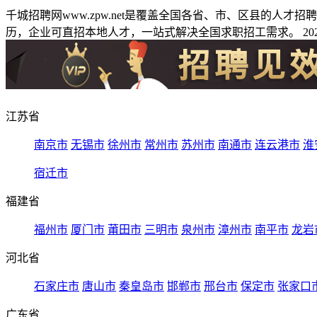
千城招聘网www.zpw.net是覆盖全国各省、市、区县的人
历，企业可直招本地人才，一站式解决全国求职招工需求。 2026
江苏省
南京市
无锡市
徐州市
常州市
苏州市
南通市
连云港市
淮
宿迁市
福建省
福州市
厦门市
莆田市
三明市
泉州市
漳州市
南平市
龙岩
河北省
石家庄市
唐山市
秦皇岛市
邯郸市
邢台市
保定市
张家口
广东省