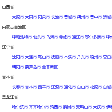
山西省
太原市
大同市
阳泉市
长治市
晋城市
朔州市
晋中市
运城
内蒙古自治区
呼和浩特市
包头市
乌海市
赤峰市
通辽市
鄂尔多斯市
呼
辽宁省
沈阳市
大连市
鞍山市
抚顺市
本溪市
丹东市
锦州市
营口
朝阳市
葫芦岛市
金普新区
吉林省
长春市
吉林市
四平市
辽源市
通化市
白山市
松原市
白城
黑龙江省
哈尔滨市
齐齐哈尔市
鸡西市
鹤岗市
双鸭山市
大庆市
伊