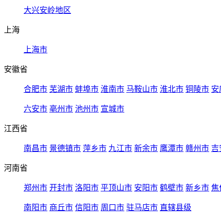
大兴安岭地区
上海
上海市
安徽省
合肥市
芜湖市
蚌埠市
淮南市
马鞍山市
淮北市
铜陵市
安
六安市
亳州市
池州市
宣城市
江西省
南昌市
景德镇市
萍乡市
九江市
新余市
鹰潭市
赣州市
吉
河南省
郑州市
开封市
洛阳市
平顶山市
安阳市
鹤壁市
新乡市
焦
南阳市
商丘市
信阳市
周口市
驻马店市
直辖县级