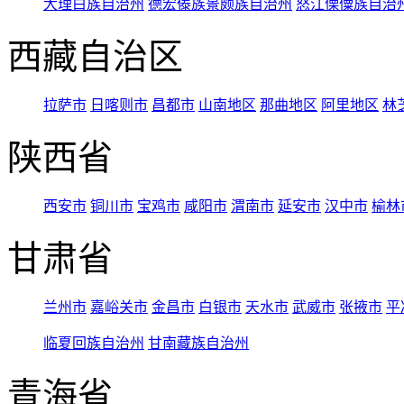
大理白族自治州
德宏傣族景颇族自治州
怒江傈僳族自治
西藏自治区
拉萨市
日喀则市
昌都市
山南地区
那曲地区
阿里地区
林
陕西省
西安市
铜川市
宝鸡市
咸阳市
渭南市
延安市
汉中市
榆林
甘肃省
兰州市
嘉峪关市
金昌市
白银市
天水市
武威市
张掖市
平
临夏回族自治州
甘南藏族自治州
青海省