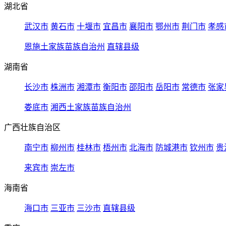
湖北省
武汉市
黄石市
十堰市
宜昌市
襄阳市
鄂州市
荆门市
孝感
恩施土家族苗族自治州
直辖县级
湖南省
长沙市
株洲市
湘潭市
衡阳市
邵阳市
岳阳市
常德市
张家
娄底市
湘西土家族苗族自治州
广西壮族自治区
南宁市
柳州市
桂林市
梧州市
北海市
防城港市
钦州市
贵
来宾市
崇左市
海南省
海口市
三亚市
三沙市
直辖县级