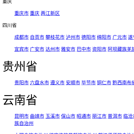
重庆
重庆市
重庆
两江新区
四川省
成都市
自贡市
攀枝花市
泸州市
德阳市
绵阳市
广元市
遂
宜宾市
广安市
达州市
雅安市
巴中市
资阳市
阿坝藏族羌
贵州省
贵阳市
六盘水市
遵义市
安顺市
毕节市
铜仁市
黔西南布
云南省
昆明市
曲靖市
玉溪市
保山市
昭通市
丽江市
普洱市
临沧
族自治州