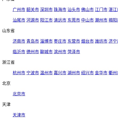
广州市
韶关市
深圳市
珠海市
汕头市
佛山市
江门市
湛江
汕尾市
河源市
阳江市
清远市
东莞市
中山市
潮州市
揭阳
山东省
济南市
青岛市
淄博市
枣庄市
东营市
烟台市
潍坊市
济宁
临沂市
德州市
聊城市
滨州市
菏泽市
浙江省
杭州市
宁波市
温州市
嘉兴市
湖州市
绍兴市
金华市
衢州
北京
北京市
天津
天津市