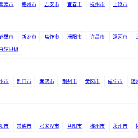
鹰潭市
赣州市
吉安市
宜春市
抚州市
上饶市
鹤壁市
新乡市
焦作市
濮阳市
许昌市
漯河市
直辖县级
州市
荆门市
孝感市
荆州市
黄冈市
咸宁市
随
阳市
常德市
张家界市
益阳市
郴州市
永州市