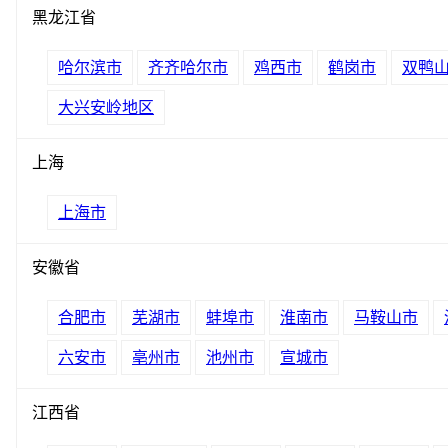
黑龙江省
哈尔滨市
齐齐哈尔市
鸡西市
鹤岗市
双鸭
大兴安岭地区
上海
上海市
安徽省
合肥市
芜湖市
蚌埠市
淮南市
马鞍山市
六安市
亳州市
池州市
宣城市
江西省