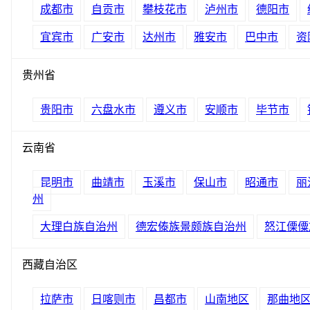
成都市
自贡市
攀枝花市
泸州市
德阳市
宜宾市
广安市
达州市
雅安市
巴中市
资
贵州省
贵阳市
六盘水市
遵义市
安顺市
毕节市
云南省
昆明市
曲靖市
玉溪市
保山市
昭通市
丽
州
大理白族自治州
德宏傣族景颇族自治州
怒江傈僳
西藏自治区
拉萨市
日喀则市
昌都市
山南地区
那曲地