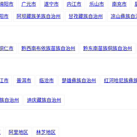
绵阳市
广元市
遂宁市
内江市
乐山市
南充市
阳市
阿坝藏族羌族自治州
甘孜藏族自治州
凉山彝族自
铜仁市
黔西南布依族苗族自治州
黔东南苗族侗族自治州
江市
普洱市
临沧市
楚雄彝族自治州
红河哈尼族彝
族自治州
迪庆藏族自治州
区
阿里地区
林芝地区