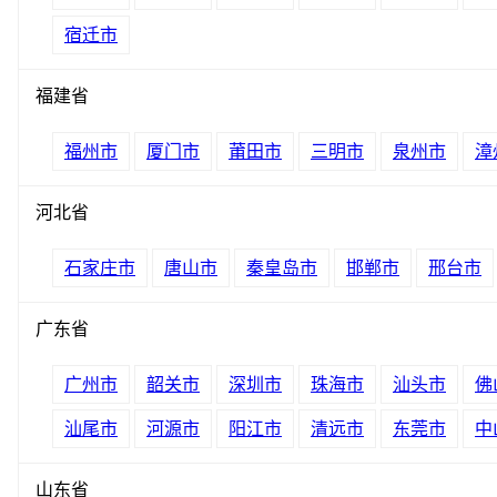
宿迁市
福建省
福州市
厦门市
莆田市
三明市
泉州市
漳
河北省
石家庄市
唐山市
秦皇岛市
邯郸市
邢台市
广东省
广州市
韶关市
深圳市
珠海市
汕头市
佛
汕尾市
河源市
阳江市
清远市
东莞市
中
山东省