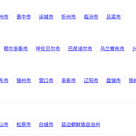
州市
晋中市
运城市
忻州市
临汾市
吕梁市
鄂尔多斯市
呼伦贝尔市
巴彦淖尔市
乌兰察布市
东市
锦州市
营口市
阜新市
辽阳市
盘锦市
铁
山市
松原市
白城市
延边朝鲜族自治州