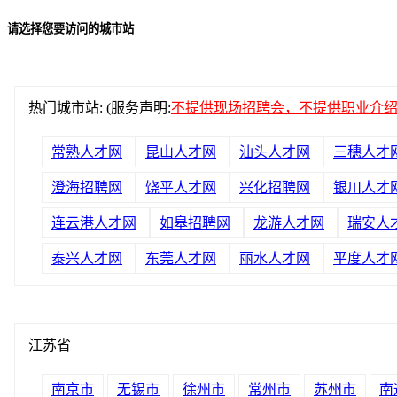
请选择您要访问的城市站
热门城市站: (服务声明:
不提供现场招聘会，不提供职业介
常熟人才网
昆山人才网
汕头人才网
三穗人才
澄海招聘网
饶平人才网
兴化招聘网
银川人才
连云港人才网
如皋招聘网
龙游人才网
瑞安人
泰兴人才网
东莞人才网
丽水人才网
平度人才
江苏省
南京市
无锡市
徐州市
常州市
苏州市
南