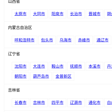
山西省
太原市
大同市
阳泉市
长治市
晋城市
朔
内蒙古自治区
呼和浩特市
包头市
乌海市
赤峰市
通辽市
辽宁省
沈阳市
大连市
鞍山市
抚顺市
本溪市
丹
朝阳市
葫芦岛市
金普新区
吉林省
长春市
吉林市
四平市
辽源市
通化市
白