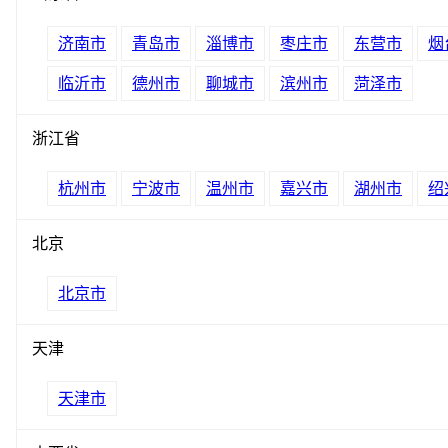
济南市
青岛市
淄博市
枣庄市
东营市
烟
临沂市
德州市
聊城市
滨州市
菏泽市
浙江省
杭州市
宁波市
温州市
嘉兴市
湖州市
绍
北京
北京市
天津
天津市