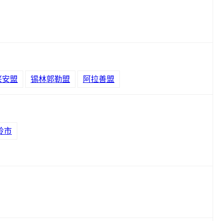
兴安盟
锡林郭勒盟
阿拉善盟
岭市