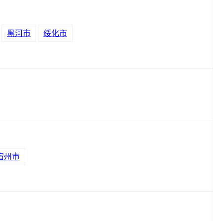
黑河市
绥化市
宿州市