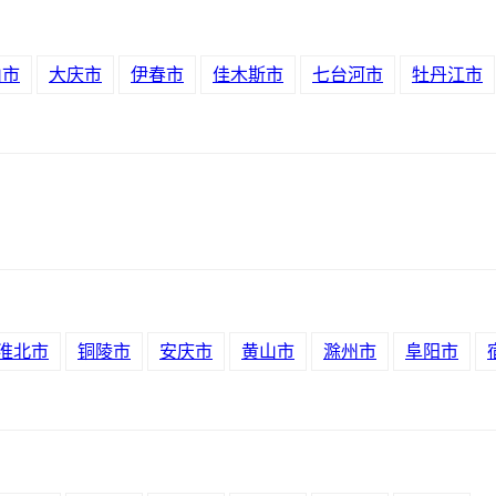
山市
大庆市
伊春市
佳木斯市
七台河市
牡丹江市
淮北市
铜陵市
安庆市
黄山市
滁州市
阜阳市