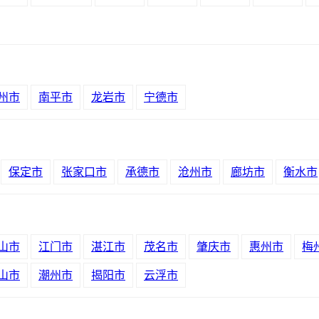
州市
南平市
龙岩市
宁德市
保定市
张家口市
承德市
沧州市
廊坊市
衡水市
山市
江门市
湛江市
茂名市
肇庆市
惠州市
梅
山市
潮州市
揭阳市
云浮市