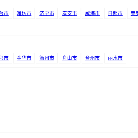
台市
潍坊市
济宁市
泰安市
威海市
日照市
莱
兴市
金华市
衢州市
舟山市
台州市
丽水市