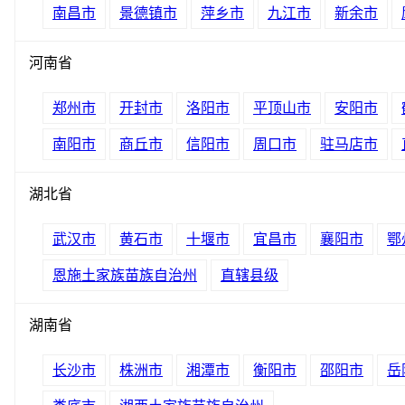
南昌市
景德镇市
萍乡市
九江市
新余市
河南省
郑州市
开封市
洛阳市
平顶山市
安阳市
南阳市
商丘市
信阳市
周口市
驻马店市
湖北省
武汉市
黄石市
十堰市
宜昌市
襄阳市
鄂
恩施土家族苗族自治州
直辖县级
湖南省
长沙市
株洲市
湘潭市
衡阳市
邵阳市
岳