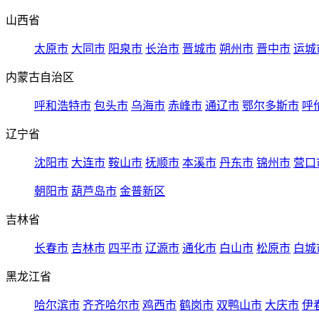
山西省
太原市
大同市
阳泉市
长治市
晋城市
朔州市
晋中市
运城
内蒙古自治区
呼和浩特市
包头市
乌海市
赤峰市
通辽市
鄂尔多斯市
呼
辽宁省
沈阳市
大连市
鞍山市
抚顺市
本溪市
丹东市
锦州市
营口
朝阳市
葫芦岛市
金普新区
吉林省
长春市
吉林市
四平市
辽源市
通化市
白山市
松原市
白城
黑龙江省
哈尔滨市
齐齐哈尔市
鸡西市
鹤岗市
双鸭山市
大庆市
伊