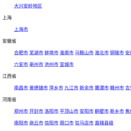
大兴安岭地区
上海
上海市
安徽省
合肥市
芜湖市
蚌埠市
淮南市
马鞍山市
淮北市
铜陵市
安
六安市
亳州市
池州市
宣城市
江西省
南昌市
景德镇市
萍乡市
九江市
新余市
鹰潭市
赣州市
吉
河南省
郑州市
开封市
洛阳市
平顶山市
安阳市
鹤壁市
新乡市
焦
南阳市
商丘市
信阳市
周口市
驻马店市
直辖县级