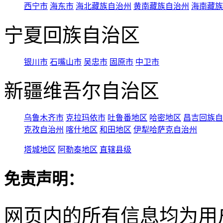
西宁市
海东市
海北藏族自治州
黄南藏族自治州
海南藏族
宁夏回族自治区
银川市
石嘴山市
吴忠市
固原市
中卫市
新疆维吾尔自治区
乌鲁木齐市
克拉玛依市
吐鲁番地区
哈密地区
昌吉回族自
克孜自治州
喀什地区
和田地区
伊犁哈萨克自治州
塔城地区
阿勒泰地区
直辖县级
免责声明：
网页内的所有信息均为用