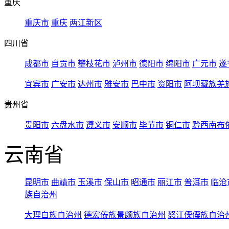
重庆
重庆市
重庆
两江新区
四川省
成都市
自贡市
攀枝花市
泸州市
德阳市
绵阳市
广元市
遂
宜宾市
广安市
达州市
雅安市
巴中市
资阳市
阿坝藏族羌
贵州省
贵阳市
六盘水市
遵义市
安顺市
毕节市
铜仁市
黔西南布
云南省
昆明市
曲靖市
玉溪市
保山市
昭通市
丽江市
普洱市
临沧
族自治州
大理白族自治州
德宏傣族景颇族自治州
怒江傈僳族自治