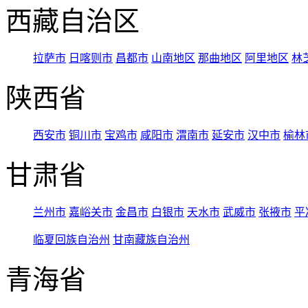
西藏自治区
拉萨市
日喀则市
昌都市
山南地区
那曲地区
阿里地区
林
陕西省
西安市
铜川市
宝鸡市
咸阳市
渭南市
延安市
汉中市
榆林
甘肃省
兰州市
嘉峪关市
金昌市
白银市
天水市
武威市
张掖市
平
临夏回族自治州
甘南藏族自治州
青海省