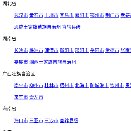
湖北省
武汉市
黄石市
十堰市
宜昌市
襄阳市
鄂州市
荆门市
孝感
恩施土家族苗族自治州
直辖县级
湖南省
长沙市
株洲市
湘潭市
衡阳市
邵阳市
岳阳市
常德市
张家
娄底市
湘西土家族苗族自治州
广西壮族自治区
南宁市
柳州市
桂林市
梧州市
北海市
防城港市
钦州市
贵
来宾市
崇左市
海南省
海口市
三亚市
三沙市
直辖县级