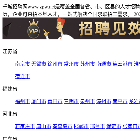
千城招聘网www.zpw.net是覆盖全国各省、市、区县的人
历，企业可直招本地人才，一站式解决全国求职招工需求。 2026
江苏省
南京市
无锡市
徐州市
常州市
苏州市
南通市
连云港市
淮
宿迁市
福建省
福州市
厦门市
莆田市
三明市
泉州市
漳州市
南平市
龙岩
河北省
石家庄市
唐山市
秦皇岛市
邯郸市
邢台市
保定市
张家口
广东省