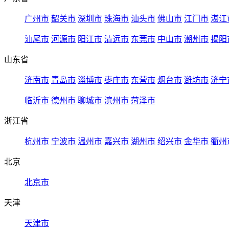
广州市
韶关市
深圳市
珠海市
汕头市
佛山市
江门市
湛江
汕尾市
河源市
阳江市
清远市
东莞市
中山市
潮州市
揭阳
山东省
济南市
青岛市
淄博市
枣庄市
东营市
烟台市
潍坊市
济宁
临沂市
德州市
聊城市
滨州市
菏泽市
浙江省
杭州市
宁波市
温州市
嘉兴市
湖州市
绍兴市
金华市
衢州
北京
北京市
天津
天津市